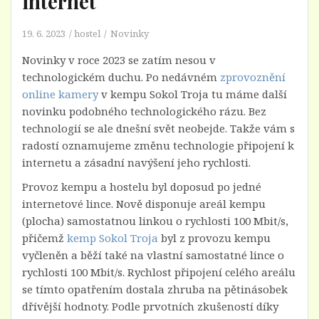
internet
19. 6. 2023
hostel
Novinky
Novinky v roce 2023 se zatím nesou v
technologickém duchu. Po nedávném
zprovoznění
online kamery
v kempu Sokol Troja tu máme další
novinku podobného technologického rázu. Bez
technologií se ale dnešní svět neobejde. Takže vám s
radostí oznamujeme změnu technologie připojení k
internetu a zásadní navýšení jeho rychlosti.
Provoz kempu a hostelu byl doposud po jedné
internetové lince. Nově disponuje areál kempu
(plocha) samostatnou linkou o rychlosti 100 Mbit/s,
přičemž
kemp Sokol Troja
byl z provozu kempu
vyčleněn a běží také na vlastní samostatné lince o
rychlosti 100 Mbit/s. Rychlost připojení celého areálu
se tímto opatřením dostala zhruba na pětinásobek
dřívější hodnoty. Podle prvotních zkušeností díky