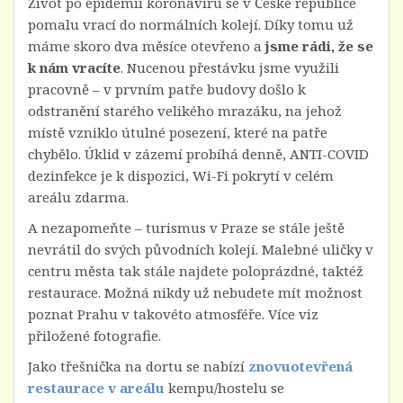
Život po epidemii koronaviru se v České republice
pomalu vrací do normálních kolejí. Díky tomu už
máme skoro dva měsíce otevřeno a
jsme rádi, že se
k nám vracíte
. Nucenou přestávku jsme využili
pracovně – v prvním patře budovy došlo k
odstranění starého velikého mrazáku, na jehož
místě vzniklo útulné posezení, které na patře
chybělo. Úklid v zázemí probíhá denně, ANTI-COVID
dezinfekce je k dispozici, Wi-Fi pokrytí v celém
areálu zdarma.
A nezapomeňte – turismus v Praze se stále ještě
nevrátil do svých původních kolejí. Malebné uličky v
centru města tak stále najdete poloprázdné, taktéž
restaurace. Možná nikdy už nebudete mít možnost
poznat Prahu v takovéto atmosféře. Více viz
přiložené fotografie.
Jako třešnička na dortu se nabízí
znovuotevřená
restaurace v areálu
kempu/hostelu se