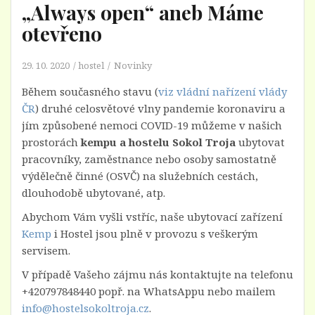
„Always open“ aneb Máme
otevřeno
29. 10. 2020
hostel
Novinky
Během současného stavu (
viz vládní nařízení vlády
ČR
) druhé celosvětové vlny pandemie koronaviru a
jím způsobené nemoci COVID-19 můžeme v našich
prostorách
kempu a hostelu Sokol Troja
ubytovat
pracovníky, zaměstnance nebo osoby samostatně
výdělečně činné (OSVČ) na služebních cestách,
dlouhodobě ubytované, atp.
Abychom Vám vyšli vstříc, naše ubytovací zařízení
Kemp
i Hostel jsou plně v provozu s veškerým
servisem.
V případě Vašeho zájmu nás kontaktujte na telefonu
+420797848440 popř. na WhatsAppu nebo mailem
info@hostelsokoltroja.cz
.