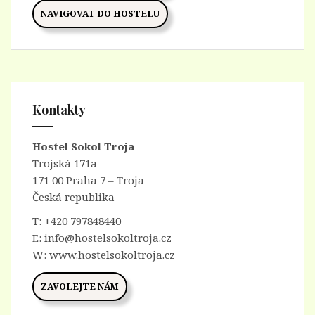
NAVIGOVAT DO HOSTELU
Kontakty
Hostel Sokol Troja
Trojská 171a
171 00 Praha 7 – Troja
Česká republika
T:
+420 797848440
E:
info@hostelsokoltroja.cz
W:
www.hostelsokoltroja.cz
ZAVOLEJTE NÁM