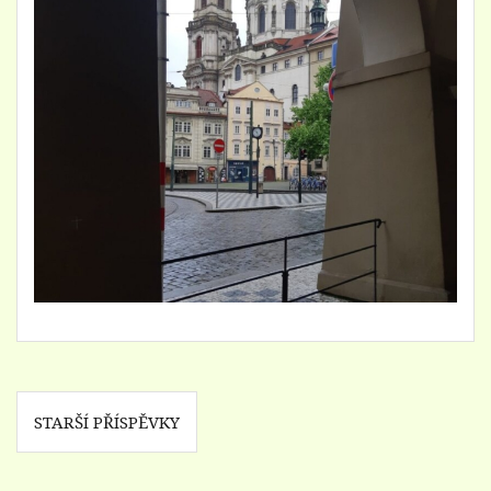
Navigace
STARŠÍ PŘÍSPĚVKY
pro
příspěvky