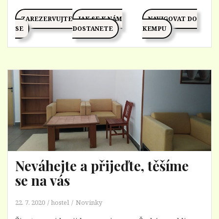
ZAREZERVUJTE
JAK SE K NÁM
NAVIGOVAT DO
SE
DOSTANETE
KEMPU
Neváhejte a přijeďte, těšíme
se na vás
22. 7. 2020
hostel
Novinky