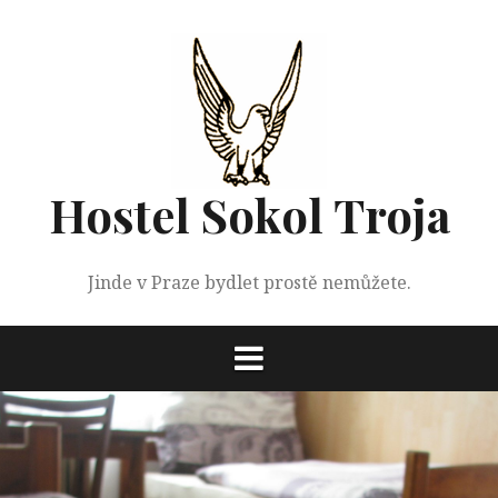
Přejít
k
obsahu
webu
Hostel Sokol Troja
Jinde v Praze bydlet prostě nemůžete.