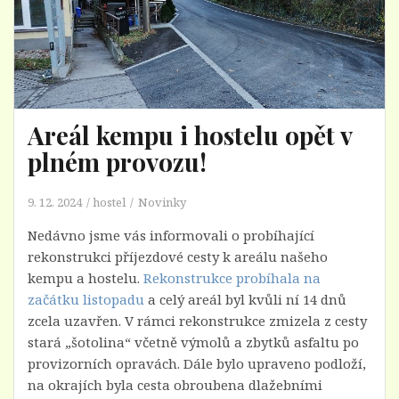
Areál kempu i hostelu opět v
plném provozu!
9. 12. 2024
hostel
Novinky
Nedávno jsme vás informovali o probíhající
rekonstrukci příjezdové cesty k areálu našeho
kempu a hostelu.
Rekonstrukce probíhala na
začátku listopadu
a celý areál byl kvůli ní 14 dnů
zcela uzavřen. V rámci rekonstrukce zmizela z cesty
stará „šotolina“ včetně výmolů a zbytků asfaltu po
provizorních opravách. Dále bylo upraveno podloží,
na okrajích byla cesta obroubena dlažebními