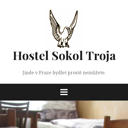
Přejít
k
obsahu
webu
Hostel Sokol Troja
Jinde v Praze bydlet prostě nemůžete.