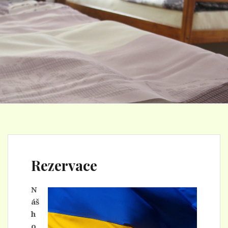
Rezervace
N
áš
h
o