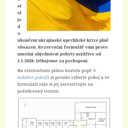
st
el
je
d
o
ukončení ukrajinské uprchlické krize plně
obsazen. Rezervační formulář vám proto
umožní objednávat pobyty nejdříve od
1.1.2028. Děkujeme za pochopení.
Na orientačním plánu hostelu popř. v
nabídce pokojů
si prosím vyberte pokoj a ve
formuláři níže si jej zarezervujte na
požadovaný termín.