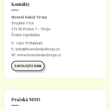
Kontakty
Hostel Sokol Troja
Trojská 171a
171 00 Praha 7 – Troja
Česká republika
T:
+420 797848440
E:
info@hostelsokoltroja.cz
W:
www.hostelsokoltroja.cz
ZAVOLEJTE NÁM
Pražská MHD