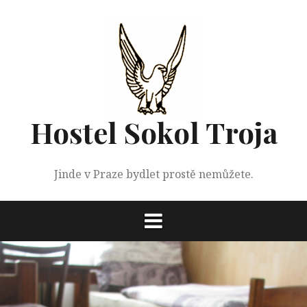
Přejít
k
obsahu
webu
Hostel Sokol Troja
Jinde v Praze bydlet prostě nemůžete.