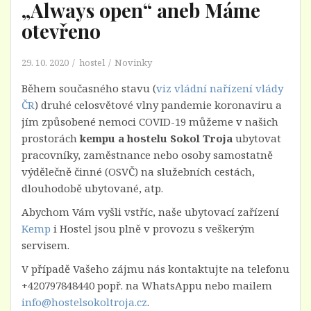
„Always open“ aneb Máme
otevřeno
29. 10. 2020
hostel
Novinky
Během současného stavu (
viz vládní nařízení vlády
ČR
) druhé celosvětové vlny pandemie koronaviru a
jím způsobené nemoci COVID-19 můžeme v našich
prostorách
kempu a hostelu Sokol Troja
ubytovat
pracovníky, zaměstnance nebo osoby samostatně
výdělečně činné (OSVČ) na služebních cestách,
dlouhodobě ubytované, atp.
Abychom Vám vyšli vstříc, naše ubytovací zařízení
Kemp
i Hostel jsou plně v provozu s veškerým
servisem.
V případě Vašeho zájmu nás kontaktujte na telefonu
+420797848440 popř. na WhatsAppu nebo mailem
info@hostelsokoltroja.cz
.