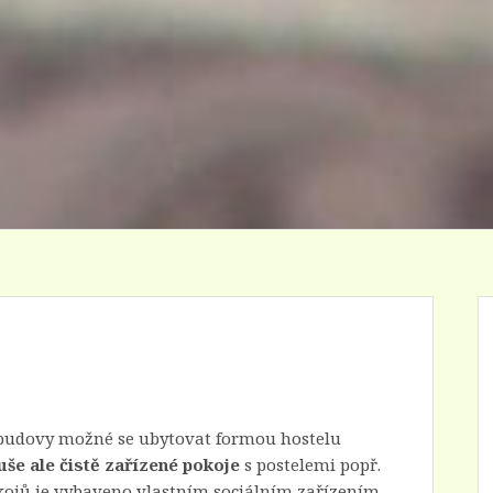
e budovy možné se ubytovat formou hostelu
še ale čistě zařízené pokoje
s postelemi popř.
kojů je vybaveno vlastním sociálním zařízením