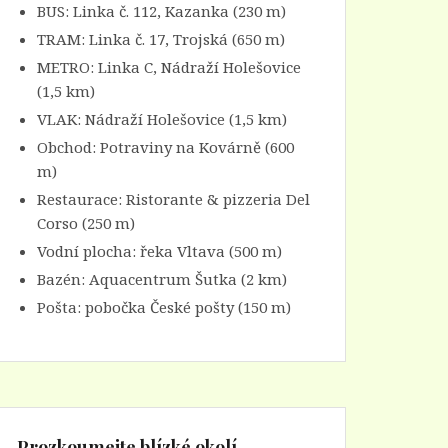
BUS:
Linka č. 112
, Kazanka (230 m)
TRAM:
Linka č. 17
, Trojská (650 m)
METRO:
Linka C
, Nádraží Holešovice
(1,5 km)
VLAK:
Nádraží Holešovice
(1,5 km)
Obchod:
Potraviny na Kovárně
(600
m)
Restaurace:
Ristorante & pizzeria Del
Corso
(250 m)
Vodní plocha: řeka Vltava (500 m)
Bazén:
Aquacentrum Šutka
(2 km)
Pošta: pobočka České pošty (150 m)
Prozkoumejte blízké okolí