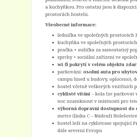
a kuchyňkou. Pro ostatní jsou k dispozic
prostorách hostelu.
Všeobecné informace:
lednička ve společných prostorách 
kuchyňka ve společných prostorách 
pračka + sušička za samostatný pop
sprchy + sociální zařízení ve spole
wi-fi pokrytí v celém objektu zda
parkování:
osobní auta pro ubyto
campu hned u budovy, oploceno), do
hostel včetně veškerých vnitřních p
cyklisté vítáni
– kola lze parkovat 
noc uzamknout v místnosti pro ten
výborná dopravní dostupnost do 
metro (linka C – Nádraží Holešovice)
hostel leží na cyklotrase spojující
dále severní Evropu