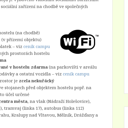
i sociální zařízení na chodbě ve společných
hostelu (na chodbě)
(v přízemí objektu)
latek – viz
ceník campu
čných prostorách hostelu
rma
vané v hostelu zdarma
(na parkovišti v areálu
dávky a ostatní vozidla – viz
ceník campu
rostor je
zcela nekuřácký
ve stojanech před objektem hostelu popř. na
to účel určené
centra města
, na vlak (Nádraží Holešovice),
, tramvaj (linka 17), autobus (linka 112)
 Prahu, Kralupy nad Vltavou, Mělník, Drážďany a