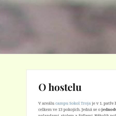
O hostelu
V areálu
campu Sokol Troja
je v 1. patř
celkem ve 13 pokojích. Jedná se o
jednodu
palandami, stolem a židlemi. Několik po